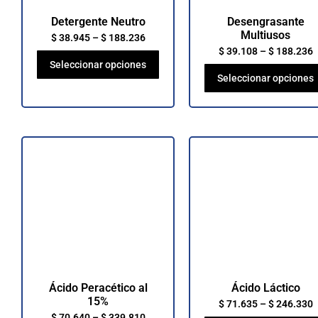
Detergente Neutro
Desengrasante
Multiusos
$
38.945
–
$
188.236
$
39.108
–
$
188.236
Seleccionar opciones
Seleccionar opciones
Ácido Peracético al
Ácido Láctico
15%
$
71.635
–
$
246.330
$
70.640
–
$
339.810