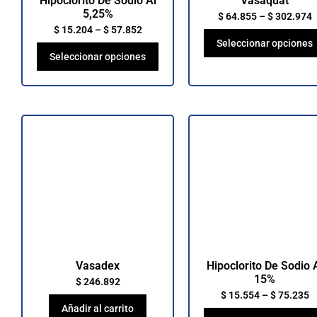
Hipoclorito De Sodio Al
Vasaquat
5,25%
$
64.855
–
$
302.974
$
15.204
–
$
57.852
Seleccionar opciones
Seleccionar opciones
Vasadex
Hipoclorito De Sodio 
15%
$
246.892
$
15.554
–
$
75.235
Añadir al carrito