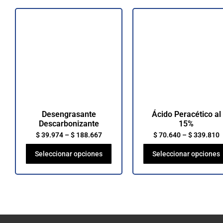
Desengrasante
Ácido Peracético al
Descarbonizante
15%
$
39.974
–
$
188.667
$
70.640
–
$
339.810
Seleccionar opciones
Seleccionar opciones