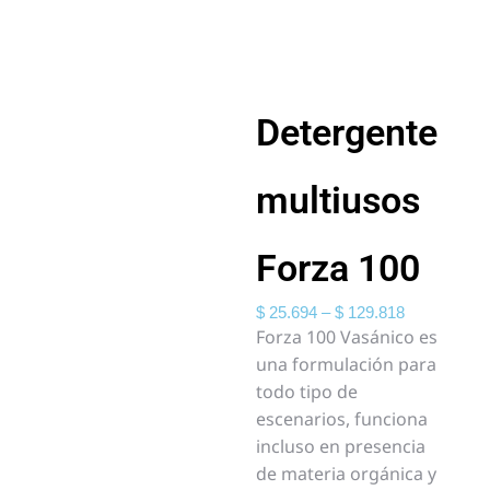
Detergente
multiusos
Forza 100
$
25.694
–
$
129.818
Forza 100 Vasánico es
una formulación para
todo tipo de
escenarios, funciona
incluso en presencia
de materia orgánica y