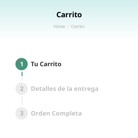
Carrito
You are here:
Home
Carrito
1
Tu Carrito
2
Detalles de la entrega
3
Orden Completa