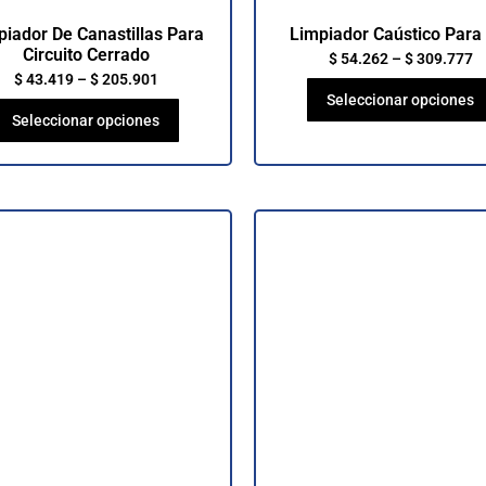
piador De Canastillas Para
Limpiador Caústico Para
Circuito Cerrado
$
54.262
–
$
309.777
$
43.419
–
$
205.901
Seleccionar opciones
Seleccionar opciones