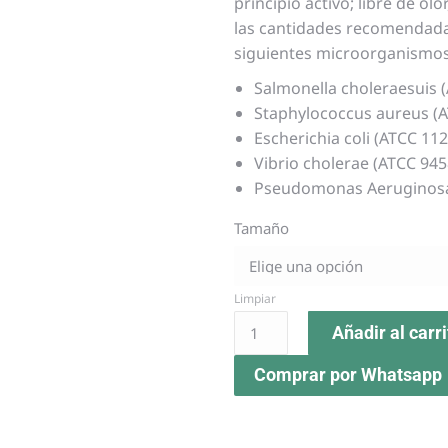
principio activo; libre de ol
las cantidades recomendadas
siguientes microorganismos
Salmonella choleraesuis 
Staphylococcus aureus (
Escherichia coli (ATCC 11
Vibrio cholerae (ATCC 945
Pseudomonas Aeruginosa
Tamaño
Limpiar
Añadir al carr
Comprar por Whatsapp