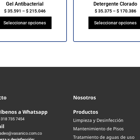
Gel Antibacterial
Detergente Clorado
$
35.591
–
$
215.046
$
35.375
–
$
170.386
Seleccionar opciones
Seleccionar opciones
cto
Nosotros
ríbenos a Whatsapp
Productos
 318 735 7454
Limpieza y Desinfección
il
Mantenimiento de Pisos
adeo@vasanico.com.co
Tratamiento de aguas de uso
eza y desinfección: