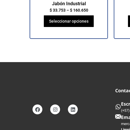
Jabón Industrial
$
33.753
–
$
160.650
Seleccionar opciones
Conta
Esc
(+57)
Ema
merc
Limpi