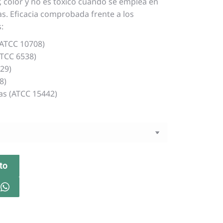
or, color y no es tóxico cuando se emplea en
. Eficacia comprobada frente a los
:
(ATCC 10708)
ATCC 6538)
229)
8)
s (ATCC 15442)
ito