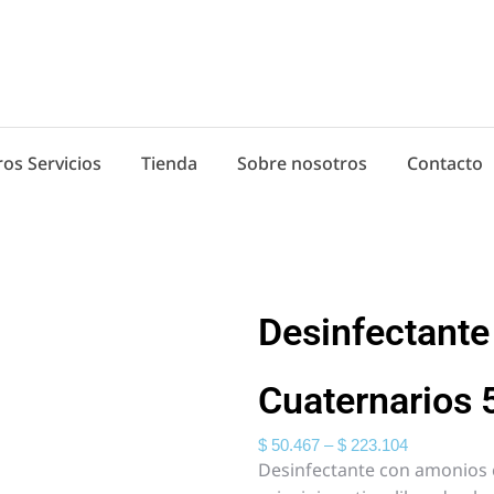
os Servicios
Tienda
Sobre nosotros
Contacto
Desinfectant
Cuaternarios 
$
50.467
–
$
223.104
Desinfectante con amonios 