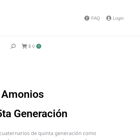
FAQ
Login
$
0
0
e Amonios
5ta Generación
cuaternarios de quinta generación como