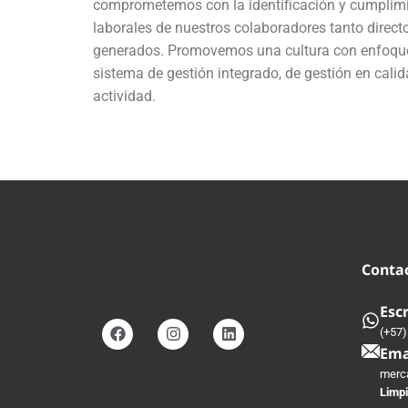
comprometemos con la identificación y cumplimie
laborales de nuestros colaboradores tanto direct
generados. Promovemos una cultura con enfoque 
sistema de gestión integrado, de gestión en calid
actividad.
Conta
Esc
(+57)
Ema
merc
Limpi