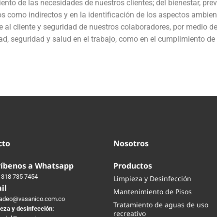
nto de las necesidades de nuestros clientes; del bienestar, pr
os como indirectos y en la identificación de los aspectos ambien
al cliente y seguridad de nuestros colaboradores, por medio d
ad, seguridad y salud en el trabajo, como en el cumplimiento de 
cto
Nosotros
ríbenos a Whatsapp
Productos
 318 735 7454
Limpieza y Desinfección
il
Mantenimiento de Pisos
adeo@vasanico.com.co
Tratamiento de aguas de uso
eza y desinfección:
recreativo