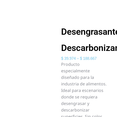
Desengrasant
Descarboniza
$
39.974
–
$
188.667
Producto
especialmente
diseñado para la
industria de alimentos.
Ideal para escenarios
donde se requiera
desengrasar y
descarbonizar
superficies. Sin color,