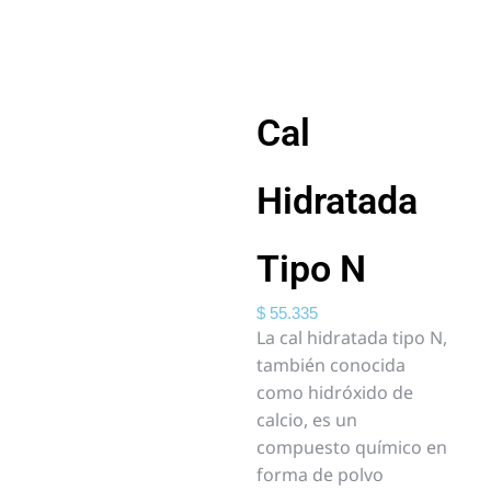
Cal
Hidratada
Tipo N
$
55.335
La cal hidratada tipo N,
también conocida
como hidróxido de
calcio, es un
compuesto químico en
forma de polvo