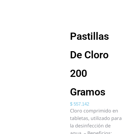
Pastillas
De Cloro
200
Gramos
$
557.142
Cloro comprimido en
tabletas, utilizado para
la desinfección de
agua. – Beneficios: