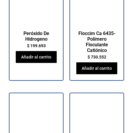
Peróxido De
Floccim Ca 6435-
Hidrogeno
Polímero
Floculante
$
199.693
Catiónico
Añadir al carrito
$
730.552
Añadir al carrito