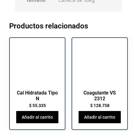
Tamaño
Caneca de 50kg
Productos relacionados
Cal Hidratada Tipo
Coagulante VS
N
2312
$
55.335
$
128.758
Añadir al carrito
Añadir al carrito