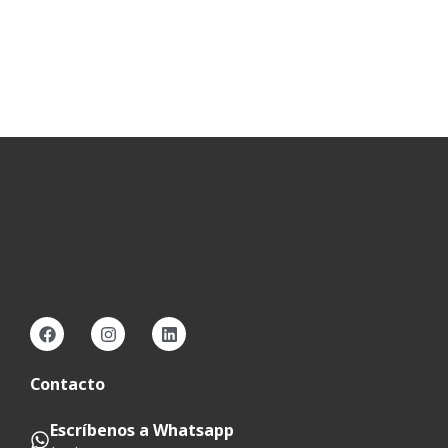
Regulador Alcalino De Ph Piscinas
$
28.738
–
$
167.433
Contacto
Escríbenos a Whatsapp