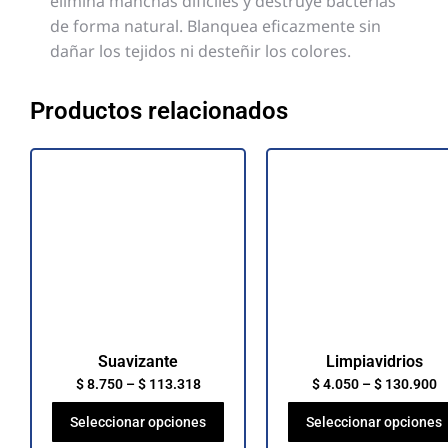
elimina manchas difíciles y destruye bacterias
de forma natural. Blanquea eficazmente sin
dañar los tejidos ni desteñir los colores.
Productos relacionados
Suavizante
Limpiavidrios
$
8.750
–
$
113.318
$
4.050
–
$
130.900
Seleccionar opciones
Seleccionar opciones