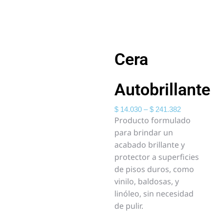
Cera
Autobrillante
$
14.030
–
$
241.382
Producto formulado
para brindar un
acabado brillante y
protector a superficies
de pisos duros, como
vinilo, baldosas, y
linóleo, sin necesidad
de pulir.